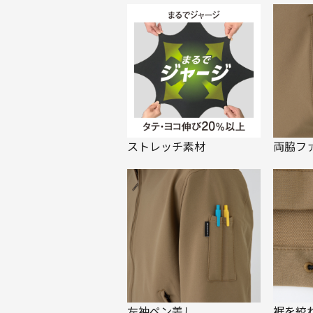
ストレッチ素材
両脇フ
左袖ペン差し
裾を絞