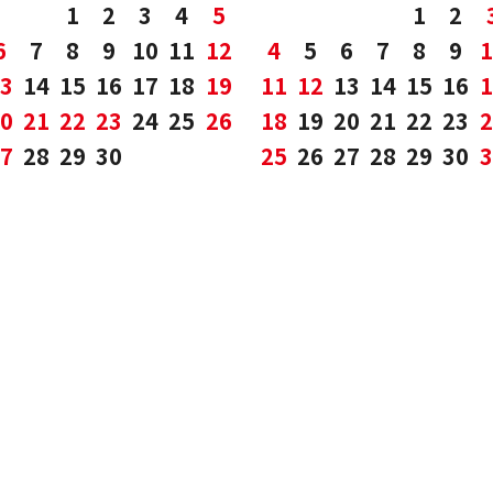
1
2
3
4
5
1
2
6
7
8
9
10
11
12
4
5
6
7
8
9
1
3
14
15
16
17
18
19
11
12
13
14
15
16
1
0
21
22
23
24
25
26
18
19
20
21
22
23
2
7
28
29
30
25
26
27
28
29
30
3