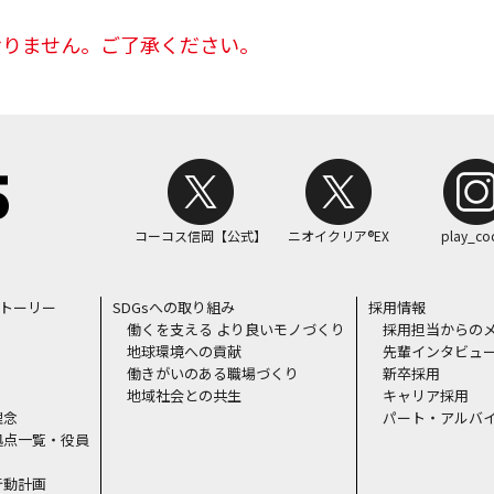
おりません。ご了承ください。
コーコス信岡【公式】
ニオイクリア®EX
play_co
ストーリー
SDGsへの取り組み
採用情報
働くを支える より良いモノづくり
採用担当からの
地球環境への貢献
先輩インタビュ
働きがいのある職場づくり
新卒採用
地域社会との共生
キャリア採用
理念
パート・アルバ
拠点一覧・役員
行動計画