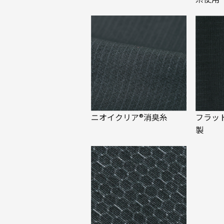
ニオイクリア®消臭糸
フラッ
製