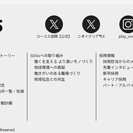
コーコス信岡【公式】
ニオイクリア®EX
play_co
ストーリー
SDGsへの取り組み
採用情報
働くを支える より良いモノづくり
採用担当からの
地球環境への貢献
先輩インタビュ
働きがいのある職場づくり
新卒採用
地域社会との共生
キャリア採用
理念
パート・アルバ
拠点一覧・役員
行動計画
Reserved.