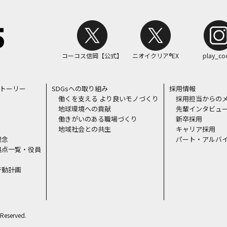
コーコス信岡【公式】
ニオイクリア®EX
play_co
ストーリー
SDGsへの取り組み
採用情報
働くを支える より良いモノづくり
採用担当からの
地球環境への貢献
先輩インタビュ
働きがいのある職場づくり
新卒採用
地域社会との共生
キャリア採用
理念
パート・アルバ
拠点一覧・役員
行動計画
Reserved.