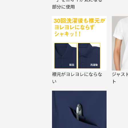
部分に使用
ジャス
襟元がヨレヨレにならな
ト
い