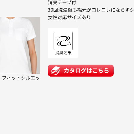
消臭テープ付
30回洗濯後も襟元がヨレヨレにならずシ
女性対応サイズあり
トフィットシルエッ