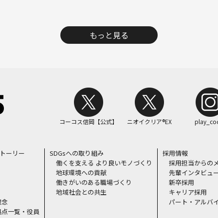
もっと見る
コーコス信岡【公式】
ニオイクリア®EX
play_co
ストーリー
SDGsへの取り組み
採用情報
働くを支える より良いモノづくり
採用担当からの
地球環境への貢献
先輩インタビュ
働きがいのある職場づくり
新卒採用
地域社会との共生
キャリア採用
理念
パート・アルバ
拠点一覧・役員