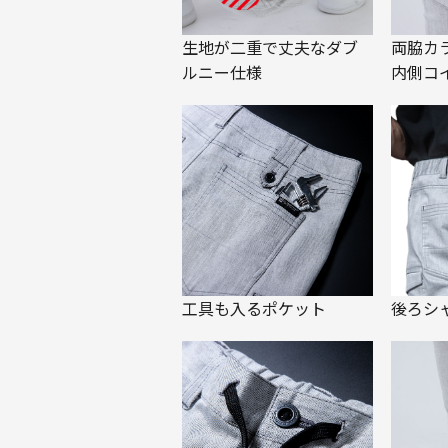
生地が二重で丈夫なダブ
両脇カ
ルニー仕様
内側コ
工具も入るポケット
後ろシ