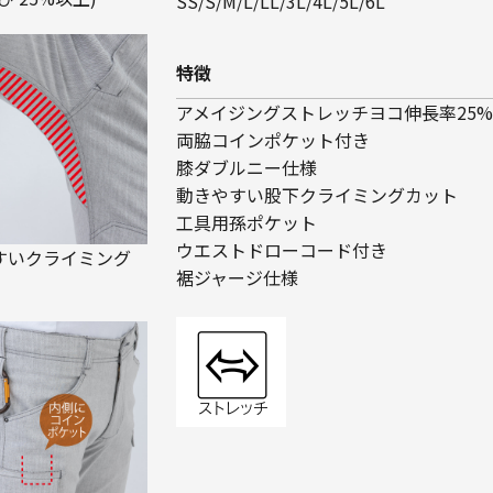
SS/S/M/L/LL/3L/4L/5L/6L
特徴
アメイジングストレッチヨコ伸長率25%以
両脇コインポケット付き
膝ダブルニー仕様
動きやすい股下クライミングカット
工具用孫ポケット
ウエストドローコード付き
すいクライミング
裾ジャージ仕様