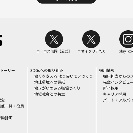
コーコス信岡【公式】
ニオイクリア®EX
play_co
ストーリー
SDGsへの取り組み
採用情報
働くを支える より良いモノづくり
採用担当からの
地球環境への貢献
先輩インタビュ
働きがいのある職場づくり
新卒採用
地域社会との共生
キャリア採用
理念
パート・アルバ
拠点一覧・役員
行動計画