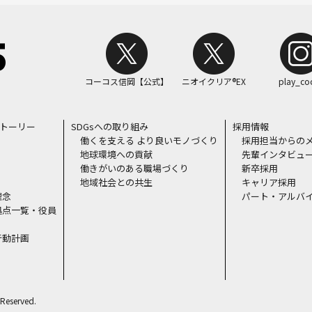
コーコス信岡【公式】
ニオイクリア®EX
play_co
ストーリー
SDGsへの取り組み
採用情報
働くを支える より良いモノづくり
採用担当からの
地球環境への貢献
先輩インタビュ
働きがいのある職場づくり
新卒採用
地域社会との共生
キャリア採用
理念
パート・アルバ
拠点一覧・役員
行動計画
Reserved.