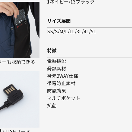
1ネイビー/13ブラック
サイズ展開
SS/S/M/L/LL/3L/4L/5L
特徴
電熱機能
リーも収納できる
発熱素材
衿元2WAY仕様
帯電防止素材
防風効果
マルチポケット
抗菌
A対応USBコード