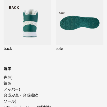
back
sole
混率
先芯)
鋼製
アッパー)
合成皮革・合成繊維
ソール)
EVA・ラバーソール(耐油性)