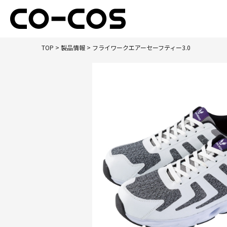
TOP
>
製品情報
> フライワークエアーセーフティー3.0