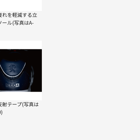
疲れを軽減する立
ール(写真はA-
反射テープ(写真は
0)