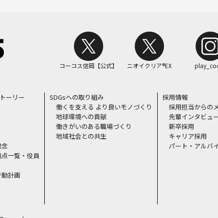
コーコス信岡【公式】
ニオイクリア®EX
play_co
ストーリー
SDGsへの取り組み
採用情報
働くを支える より良いモノづくり
採用担当からの
地球環境への貢献
先輩インタビュ
働きがいのある職場づくり
新卒採用
地域社会との共生
キャリア採用
理念
パート・アルバ
拠点一覧・役員
行動計画