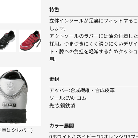
特色
立体インソールが足裏にフィットするこ
します。
アウトソールのラバーには油の付着した
採用。つまづきにくく滑りにくいデザイ
ト・膝への負担を軽減するためクッショ
用。
素材
アッパー:合成繊維・合成皮革
ソール:EVA+ゴム
先芯:鋼鉄製
カラー展開
(写真はシルバー)
0ホワイト/1ネイビー/12オレンジ/13ブ