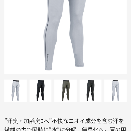
”汗臭・加齢臭0へ”不快なニオイ成分を含む汗を
繊維の力で瞬時に”水”に分解、無臭化へ。夏の困