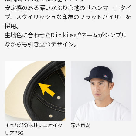
安定感のある深いかぶり心地の「ハンマー」タイ
プ、スタイリッシュな印象のフラットバイザーを
採用。
生地色に合わせたD i c k i e s ®ネームがシンプル
ながらも引き立つデザイン。
すべり部分芯地にニオイク
深さ目安
リア®SG