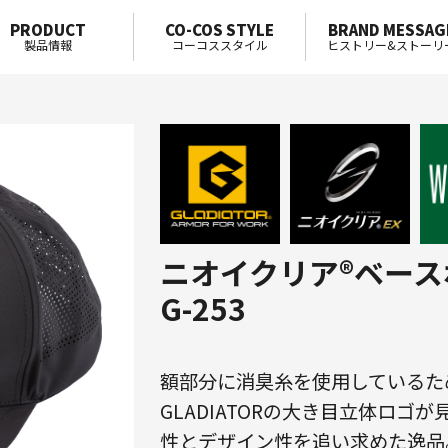
PRODUCT
CO-COS STYLE
BRAND MESSAG
製品情報
コーコススタイル
ヒストリー&ストーリ
ニオイクリア®ベー
G-253
額部分に消臭糸を使用しているた
GLADIATORの大き目立体ロゴ
性とデザイン性を追い求めた逸品