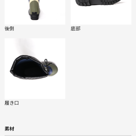
後側
底部
履き口
素材