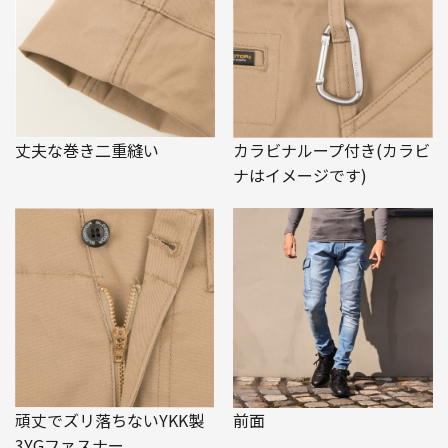
丈夫な巻き二重縫い
カラビナループ付き(カラビ
ナはイメージです)
頑丈でズリ落ちないYKK製
前面
3YGファスナー