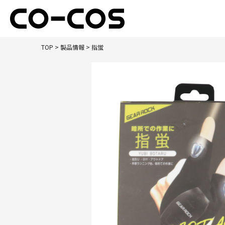
TOP
>
製品情報
> 指蛍