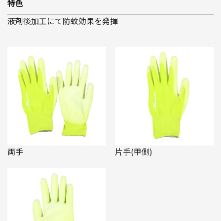
特色
液剤後加工にて防蚊効果を発揮
両手
片手(甲側)