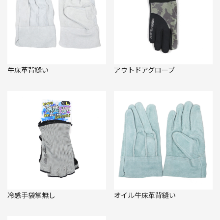
牛床革背縫い
アウトドアグローブ
冷感手袋掌無し
オイル牛床革背縫い