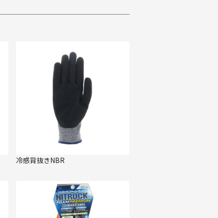
冷感背抜きNBR