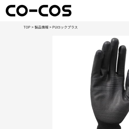
TOP
>
製品情報
> PUロックプラス