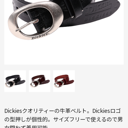
Dickiesクオリティーの牛革ベルト。Dickiesロゴ
の型押しが個性的。サイズフリーで使えるので男
女問わず着用可能。