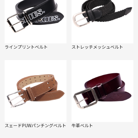
ラインプリントベルト
ストレッチメッシュベルト
スェードPUWパンチングベルト
牛革ベルト