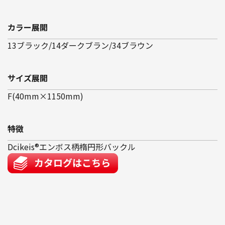
カラー展開
13ブラック/14ダークブラン/34ブラウン
サイズ展開
F(40mm×1150mm)
特徴
Dcikeis®エンボス柄楕円形バックル