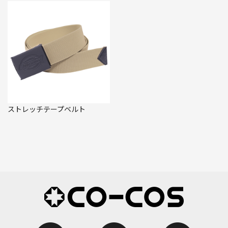
ストレッチテープベルト