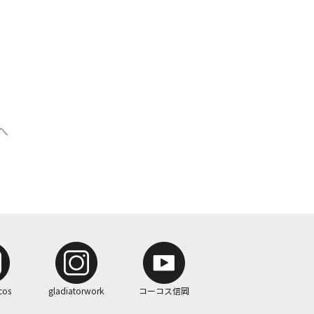
へ
cos
gladiatorwork
コーコス信岡