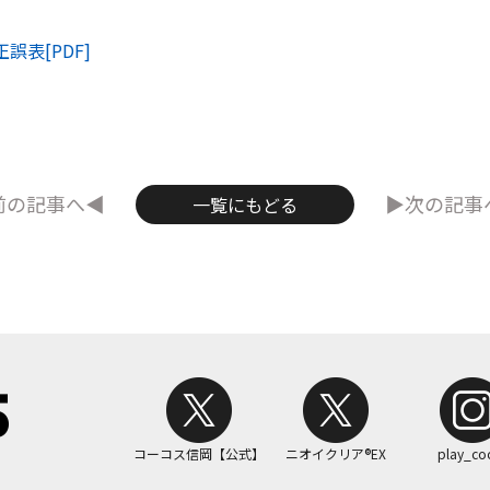
正誤表[PDF]
前の記事へ◀
▶次の記事
一覧にもどる
コーコス信岡【公式】
ニオイクリア®EX
play_co