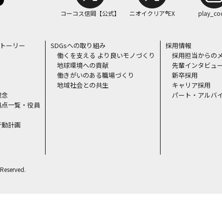
コーコス信岡【公式】
ニオイクリア®EX
play_co
ストーリー
SDGsへの取り組み
採用情報
働くを支える より良いモノづくり
採用担当からの
地球環境への貢献
先輩インタビュ
働きがいのある職場づくり
新卒採用
地域社会との共生
キャリア採用
理念
パート・アルバ
拠点一覧・役員
行動計画
Reserved.